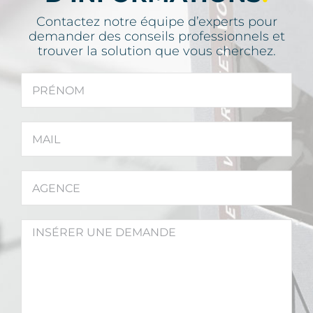
Contactez notre équipe d’experts pour
demander des conseils professionnels et
trouver la solution que vous cherchez.