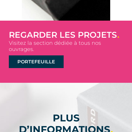
REGARDER LES PROJETS
.
Visitez la section dédiée à tous nos
ouvrages.
PORTEFEUILLE
PLUS
D’INFORMATIONS
.