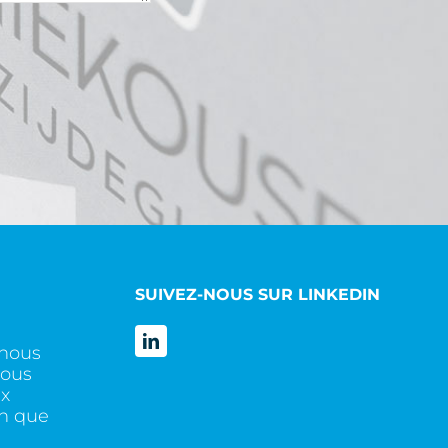
SUIVEZ-NOUS SUR LINKEDIN
nous
nous
x
n que