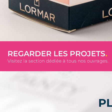
REGARDER LES PROJETS
.
Visitez la section dédiée à tous nos ouvrages.
P