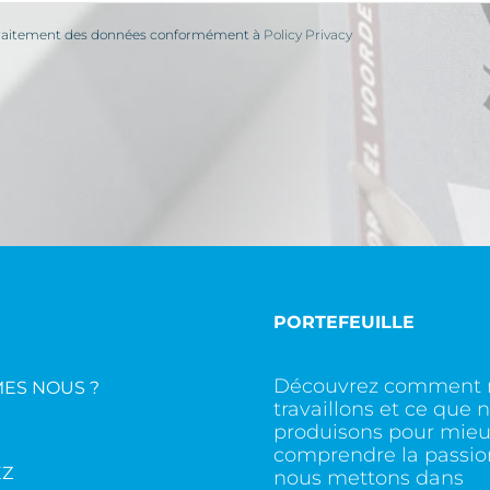
le traitement des données conformément à
Policy Privacy
PORTEFEUILLE
Découvrez comment 
ES NOUS ?
travaillons et ce que 
produisons pour mieu
comprendre la passio
EZ
nous mettons dans