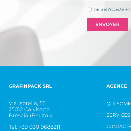
J'ai lu et j'accepte 
GRAFINPACK SRL
AGENCE
Via Isorella, 55
QUI SOMM
25012 Calvisano
Brescia (Bs) Italy
SERVICES
Tel.
+39 030 9688211
CONTACT