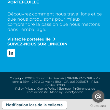
Navigation
PORTEFEUILLE
Qui sommes nous ?
Découvrez comment nous travaillons et ce
que nous produisons pour mieux
Services
comprendre la passion que nous mettons
dans l’emballage.
Visitez le portefeuille
Contactez
SUIVEZ-NOUS SUR LINKEDIN
Copyright ©2024| Tous droits réservés | GRAFINPACK SRL – Via
Isorella 55/A – 25012 Calvisano (BS) – C.F.: 00520510173 – P.iva.
00569150980
Policy Privacy
|
Cookie Policy
|
Sitemap
|
Préférences de
confidentialité
| Made by:
Seventyseven
Notification lors de la collecte