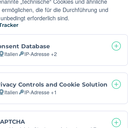
enannte „technische“ Cookies und ähnliche
ermöglichen, die für die Durchführung und
unbedingt erforderlich sind.
Tracker
onsent Database
Italien
IP-Adresse +2
Verarbeitungsort:
Verarbeitete
personenbezogene
Daten:
ivacy Controls and Cookie Solution
Italien
IP-Adresse +1
Verarbeitungsort:
Verarbeitete
personenbezogene
Daten:
CAPTCHA