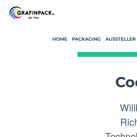
Skip
to
content
HOME
PACKAGING
AUSSTELLER
Co
Wil
Rich
Technol