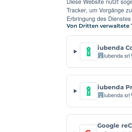
Diese Website nutzt sog
Tracker, um Vorgänge zu 
Erbringung des Dienstes 
Von Dritten verwaltete 
iubenda C
iubenda srl
Firma:
iubenda Pr
iubenda srl
Firma:
Google re