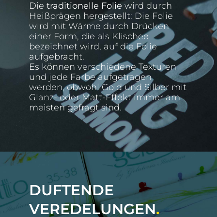
Die
traditionelle Folie
wird durch
Heißprägen hergestellt: Die Folie
wird mit Wärme durch Drücken
einer Form, die als Klischee
bezeichnet wird, auf die Folie
aufgebracht.
Es können verschiedene Texturen
und jede Farbe aufgetragen
werden, obwohl Gold und Silber mit
Glanz- oder Matt-Effekt immer am
meisten gefragt sind.
DUFTENDE
VEREDELUNGEN
.