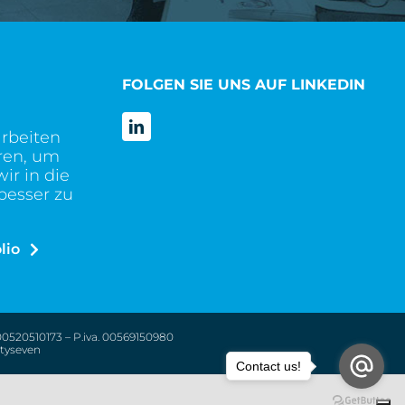
FOLGEN SIE UNS AUF LINKEDIN
arbeiten
ren, um
ir in die
besser zu
lio
 00520510173 – P.iva. 00569150980
tyseven
Contact us!