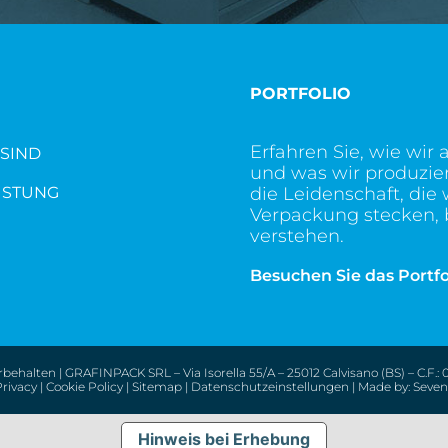
PORTFOLIO
Erfahren Sie, wie wir 
SIND
und was wir produzie
ISTUNG
die Leidenschaft, die w
Verpackung stecken, 
verstehen.
Besuchen Sie das Portfo
behalten | GRAFINPACK SRL – Via Isorella 55/A – 25012 Calvisano (BS) – C.F.:
Privacy
|
Cookie Policy
|
Sitemap
|
Datenschutzeinstellungen
| Made by:
Seven
Hinweis bei Erhebung