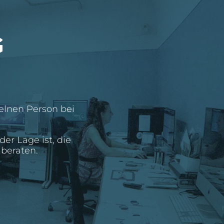
G
zelnen Person bei
der Lage ist, die
 beraten.