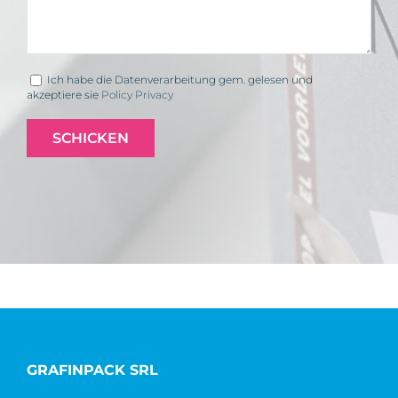
Ich habe die Datenverarbeitung gem. gelesen und
akzeptiere sie
Policy Privacy
GRAFINPACK SRL