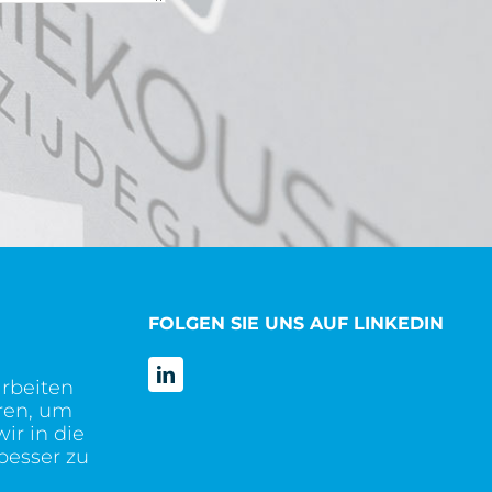
FOLGEN SIE UNS AUF LINKEDIN
arbeiten
ren, um
ir in die
besser zu