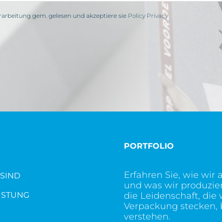
rarbeitung gem. gelesen und akzeptiere sie
Policy Privacy
PORTFOLIO
Erfahren Sie, wie wir 
SIND
und was wir produzie
ISTUNG
die Leidenschaft, die w
Verpackung stecken, 
verstehen.