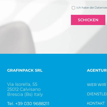
Ich habe die Datenve
GRAFINPACK SRL
AGENTUR
Via Isorella, 55
WER WIR 
25012 Calvisano
Brescia (Bs) Italy
DIENSTLE
Tel.
+39 030 9688211
KONTAKT