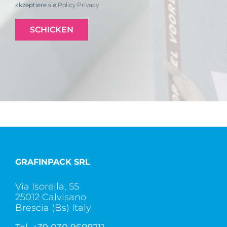
akzeptiere sie
Policy Privacy
GRAFINPACK SRL
Via Isorella, 55
25012 Calvisano
Brescia (Bs) Italy