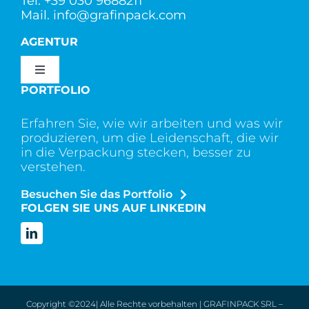
Tel.
+39 030 9688211
Mail.
info@grafinpack.com
AGENTUR
Toggle
Navigation
PORTFOLIO
Wer wir sind
Erfahren Sie, wie wir arbeiten und was wir
produzieren, um die Leidenschaft, die wir
Dienstleistung
in die Verpackung stecken, besser zu
verstehen.
Besuchen Sie das Portfolio
Kontakt
FOLGEN SIE UNS AUF LINKEDIN
Copyright ©2024| Alle Rechte vorbehalten | GRAFINPACK SRL –