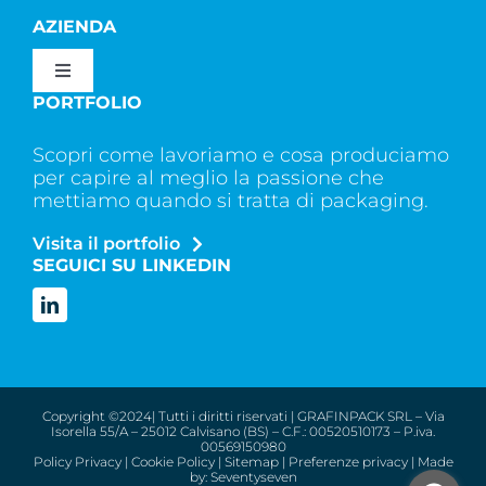
AZIENDA
Toggle
Navigation
PORTFOLIO
CHI SIAMO
Scopri come lavoriamo e cosa produciamo
per capire al meglio la passione che
SERVIZI
mettiamo quando si tratta di packaging.
Visita il portfolio
SEGUICI SU LINKEDIN
CONTATTI
Copyright ©2024| Tutti i diritti riservati | GRAFINPACK SRL – Via
Isorella 55/A – 25012 Calvisano (BS) – C.F.: 00520510173 – P.iva.
00569150980
Policy Privacy
|
Cookie Policy
|
Sitemap
|
Preferenze privacy
| Made
by:
Seventyseven