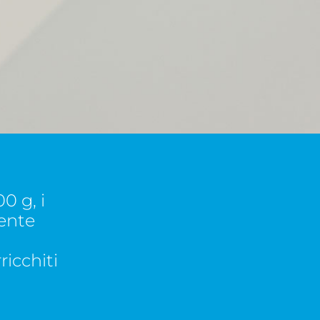
0 g, i
ente
ricchiti