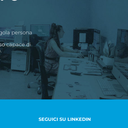
ngola persona
so
capace di
.
SEGUICI SU LINKEDIN