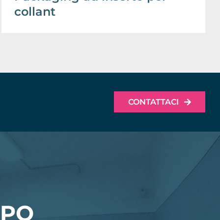
collant
CONTATTACI
MPO