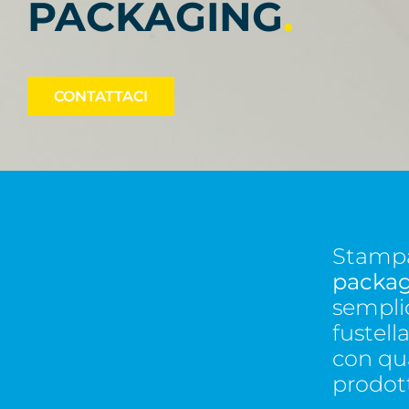
PACKAGING
.
CONTATTACI
Stampat
packag
semplic
fustell
con qua
prodot