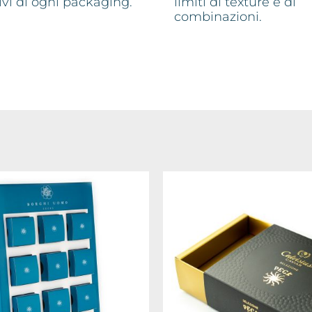
tivi di ogni packaging.
limiti di texture e di
combinazioni.