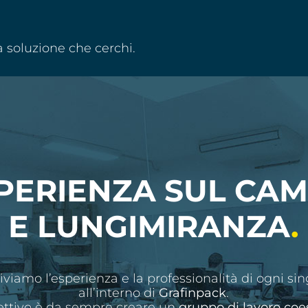
a soluzione che cerchi.
PERIENZA SUL CA
E LUNGIMIRANZA
.
iviamo l’esperienza e la professionalità di ogni si
all’interno di
Grafinpack
.
iettivo è da sempre creare un
gruppo di lavoro coe