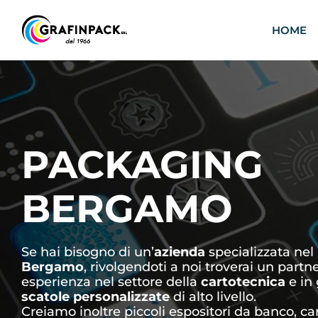
Salta
al
HOME
contenuto
PACKAGING
BERGAMO
Se hai bisogno di un’
azienda
specializzata nel
Bergamo
, rivolgendoti a noi troverai un partn
esperienza nel settore della
cartotecnica
e in 
scatole personalizzate
di alto livello.
Creiamo inoltre piccoli espositori da banco, car