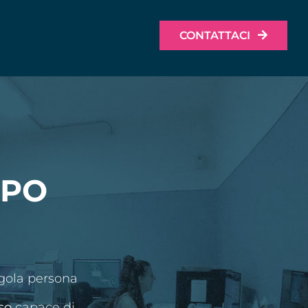
CONTATTACI
MPO
ngola persona
so
capace di