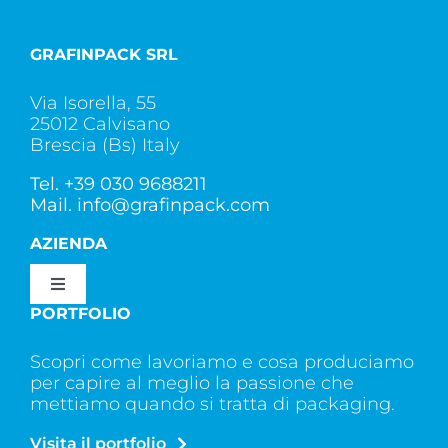
GRAFINPACK SRL
Via Isorella, 55
25012 Calvisano
Brescia (Bs) Italy
Tel.
+39 030 9688211
Mail.
info@grafinpack.com
AZIENDA
Toggle
Navigation
PORTFOLIO
CHI SIAMO
Scopri come lavoriamo e cosa produciamo
per capire al meglio la passione che
SERVIZI
mettiamo quando si tratta di packaging.
Visita il portfolio