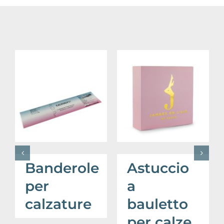
Banderole
Astuccio
per
a
calzature
bauletto
per calze