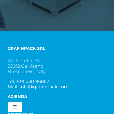
GRAFINPACK SRL
Via Isorella, 55
25012 Calvisano
Brescia (Bs) Italy
Tel.
+39 030 9688211
Mail.
info@grafinpack.com
AZIENDA
Toggle
Navigation