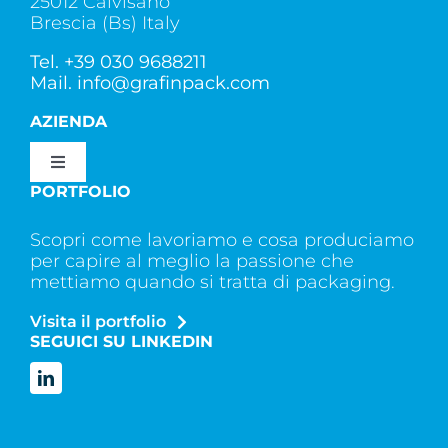
25012 Calvisano
Brescia (Bs) Italy
Tel.
+39 030 9688211
Mail.
info@grafinpack.com
AZIENDA
Toggle
Navigation
PORTFOLIO
CHI SIAMO
Scopri come lavoriamo e cosa produciamo
per capire al meglio la passione che
SERVIZI
mettiamo quando si tratta di packaging.
Visita il portfolio
SEGUICI SU LINKEDIN
CONTATTI